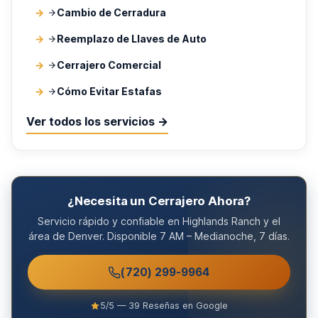
Cambio de Cerradura
Reemplazo de Llaves de Auto
Cerrajero Comercial
Cómo Evitar Estafas
Ver todos los servicios →
¿Necesita un Cerrajero Ahora?
Servicio rápido y confiable en Highlands Ranch y el
área de Denver. Disponible 7 AM – Medianoche, 7 días.
(720) 299-9964
5/5 — 39 Reseñas en Google