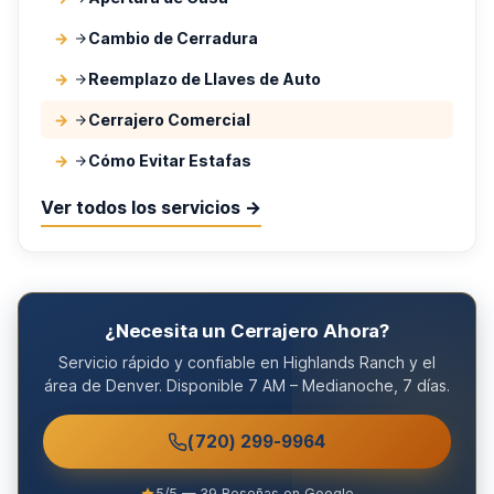
Cambio de Cerradura
Reemplazo de Llaves de Auto
Cerrajero Comercial
Cómo Evitar Estafas
Ver todos los servicios →
¿Necesita un Cerrajero Ahora?
Servicio rápido y confiable en Highlands Ranch y el
área de Denver. Disponible 7 AM – Medianoche, 7 días.
(720) 299-9964
5/5 — 39 Reseñas en Google