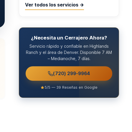
Ver todos los servicios →
¿Necesita un Cerrajero Ahora?
Servicio rápido y confiable en Highlands
Ranch y el área de Denver. Disponible 7 AM
– Medianoche, 7 días.
(720) 299-9964
5/5 — 39 Reseñas en Google