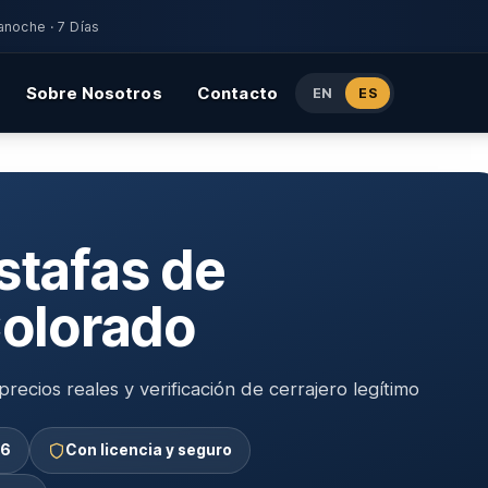
anoche · 7 Días
Sobre Nosotros
Contacto
EN
ES
stafas de
Colorado
recios reales y verificación de cerrajero legítimo
26
Con licencia y seguro